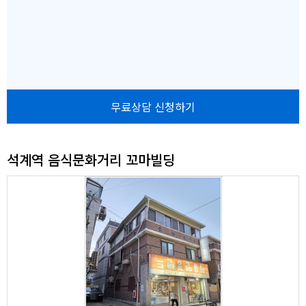
자
무료상담 신청하기
석계역 음식문화거리 꼬마빌딩