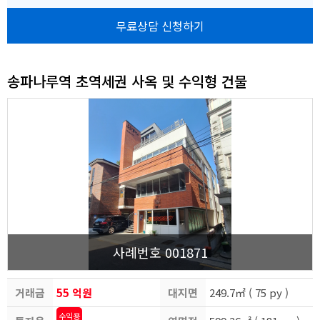
무료상담 신청하기
송파나루역 초역세권 사옥 및 수익형 건물
사례번호 001871
거래금
55 억원
대지면
249.7㎡ ( 75 py )
수익용