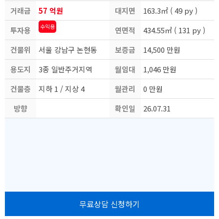
거래금
57 억원
대지면
163.3㎡ ( 49 py )
수익용
투자용
액
연면적
적
434.55㎡ ( 131 py )
건물위
도
서울 강남구 논현동
보증금
14,500 만원
용도지
치
3종 일반주거지역
월임대
1,046 만원
건물층
역
지하 1 / 지상 4
월관리
료
0 만원
방향
수
확인일
비
26.07.31
자
무료상담 신청하기