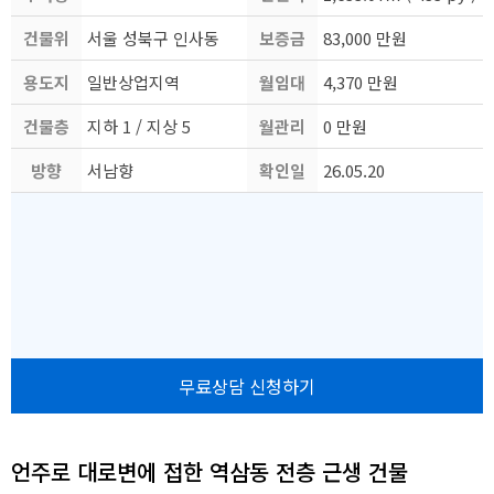
건물위
도
서울 성북구 인사동
보증금
83,000 만원
용도지
치
일반상업지역
월임대
4,370 만원
건물층
역
지하 1 / 지상 5
월관리
료
0 만원
방향
수
서남향
확인일
비
26.05.20
자
무료상담 신청하기
언주로 대로변에 접한 역삼동 전층 근생 건물