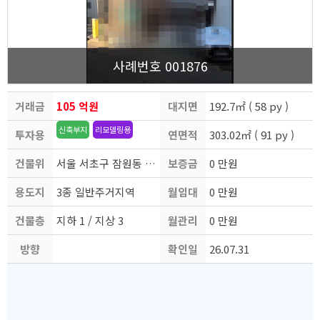
사례번호 001876
거래금
105 억원
대지면
192.7㎡ ( 58 py )
신축부지
리모델링용
투자용
액
연면적
적
303.02㎡ ( 91 py )
건물위
도
서울 서초구 잠원동 (논현역도보2분)
보증금
0 만원
용도지
치
3종 일반주거지역
월임대
0 만원
건물층
역
지하 1 / 지상 3
월관리
료
0 만원
방향
수
확인일
비
26.07.31
자