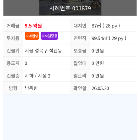
사례번호 001879
거래금
9.5 억원
대지면
87㎡ ( 26 py )
꼬마빌딩
리모델링용
투자용
액
연면적
적
99.54㎡ ( 29 py )
건물위
도
서울 성북구 석관동
보증금
0 만원
용도지
치
0
월임대
0 만원
건물층
역
지하 / 지상 2
월관리
료
0 만원
방향
수
남동향
확인일
비
26.05.20
자