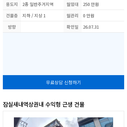
용도지
치
2종 일반주거지역
월임대
250 만원
건물층
역
지하 / 지상 1
월관리
료
0 만원
방향
수
확인일
비
26.07.31
자
무료상담 신청하기
잠실새내역상권내 수익형 근생 건물