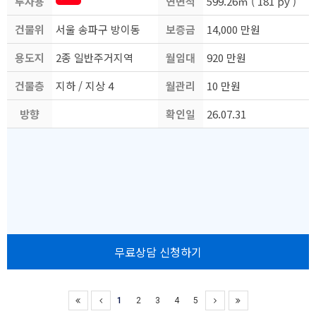
투자용
액
연면적
적
599.26㎡ ( 181 py )
건물위
도
서울 송파구 방이동
보증금
14,000 만원
용도지
치
2종 일반주거지역
월임대
920 만원
건물층
역
지하 / 지상 4
월관리
료
10 만원
방향
수
확인일
비
26.07.31
자
무료상담 신청하기
1
2
3
4
5