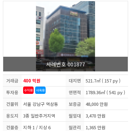
사례번호 001877
거래금
400 억원
대지면
521.7㎡ ( 157 py )
수익용
사옥용
투자용
액
연면적
적
1789.36㎡ ( 541 py )
건물위
도
서울 강남구 역삼동
보증금
48,000 만원
용도지
치
3종 일반주거지역
월임대
3,470 만원
건물층
역
지하 1 / 지상 6
월관리
료
1,365 만원