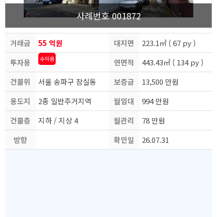
사례번호 001872
거래금
55 억원
대지면
223.1㎡ ( 67 py )
수익용
투자용
액
연면적
적
443.43㎡ ( 134 py )
건물위
도
서울 송파구 잠실동
보증금
13,500 만원
용도지
치
2종 일반주거지역
월임대
994 만원
건물층
역
지하 / 지상 4
월관리
료
78 만원
방향
수
확인일
비
26.07.31
자