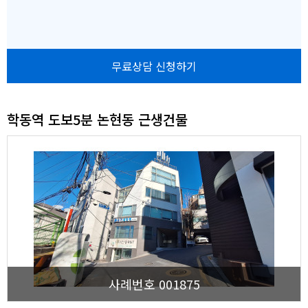
무료상담 신청하기
학동역 도보5분 논현동 근생건물
사례번호 001875