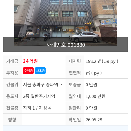
사례번호 001880
거래금
34 억원
대지면
198.2㎡ ( 59 py )
수익용
사옥용
투자용
액
연면적
적
㎡ ( py )
건물위
도
서울 송파구 송파역 도보 2분
보증금
0 만원
용도지
치
3종 일반주거지역
월임대
1,000 만원
건물층
역
지하 1 / 지상 4
월관리
료
0 만원
방향
수
확인일
비
26.05.28