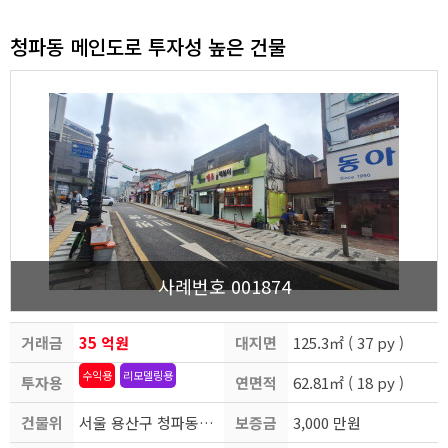
청파동 메인도로 투자성 높은 건물
사례번호 001874
거래금
35 억원
대지면
125.3㎡ ( 37 py )
수익용
리모델링용
투자용
액
연면적
적
62.81㎡ ( 18 py )
건물위
도
서울 용산구 청파동3가
보증금
3,000 만원