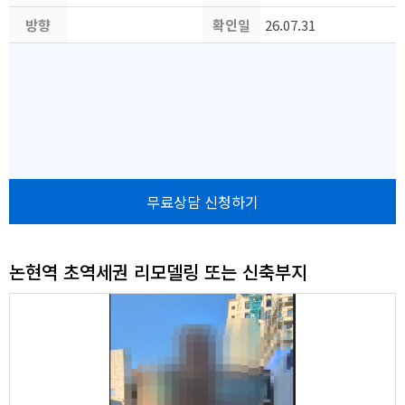
방향
수
확인일
비
26.07.31
자
무료상담 신청하기
논현역 초역세권 리모델링 또는 신축부지