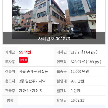
사례번호 001873
거래금
55 억원
대지면
213.2㎡ ( 64 py )
수익용
투자용
액
연면적
적
628.97㎡ ( 189 py )
건물위
도
서울 송파구 잠실동
보증금
12,000 만원
용도지
치
2종 일반주거지역
월임대
930 만원
건물층
역
지하 1 / 지상 5
월관리
료
0 만원
방향
수
확인일
비
26.07.31