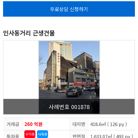
무료상담 신청하기
인사동거리 근생건물
사례번호 001878
거래금
260 억원
대지면
418.6㎡ ( 126 py )
수익용
사옥용
투자용
액
연면적
적
1,633.07㎡ ( 493 py )