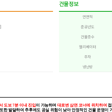
건물정보
연면적
]
준공년도
건물층수
엘리베이터
주차
냉난방
 도보 7분 이내 진입
이 가능하며
대로변 삼면 코너에 위치하여
접
 또한 발달하여
추후에도
공실 위험이 낮아
안정적인 건물 운영이 