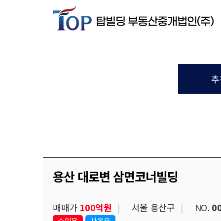
추
용산 대로변 삼면코너빌딩
매매가
100억원
서울 용산구
NO.
0
수익용
사옥용