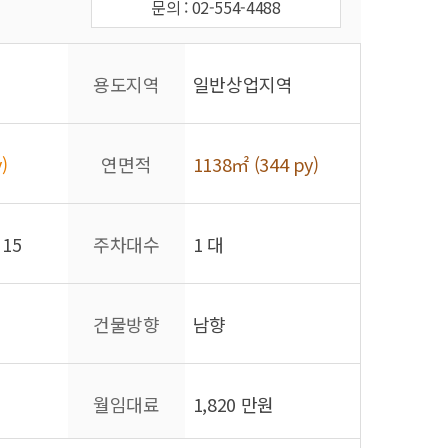
문의 : 02-554-4488
용도지역
일반상업지역
)
연면적
1138㎡ (344 py)
 15
주차대수
1 대
건물방향
남향
월임대료
1,820 만원