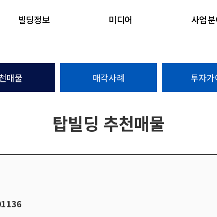
빌딩정보
미디어
사업분
천매물
매각사례
투자가
탑빌딩 추천매물
01136