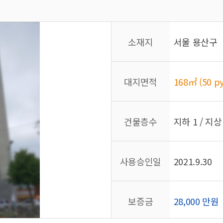
소재지
서울 용산구
대지면적
168㎡ (50 py
건물층수
지하 1 / 지상
사용승인일
2021.9.30
보증금
28,000 만원