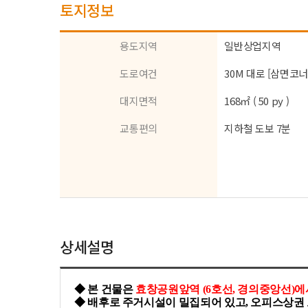
토지정보
용도지역
일반상업지역
도로여건
30M 대로 [삼면코너
대지면적
168㎡ ( 50 py )
교통편의
지하철 도보 7분
상세설명
◆ 본 건물은
효창공원앞역 (6호선, 경의중앙선)에서
◆ 배후로 주거시설이 밀집되어 있고, 오피스상권