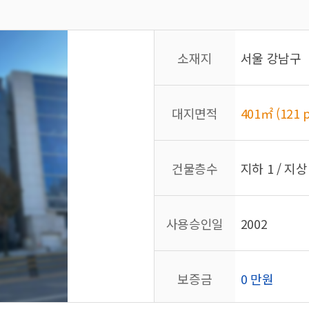
소재지
서울 강남구
대지면적
401㎡ (121 p
건물층수
지하 1 / 지상
사용승인일
2002
보증금
0 만원