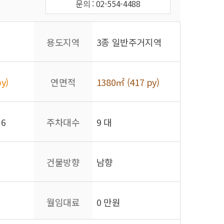
문의 : 02-554-4488
용도지역
3종 일반주거지역
y)
연면적
1380㎡ (417 py)
 6
주차대수
9 대
건물방향
남향
월임대료
0 만원