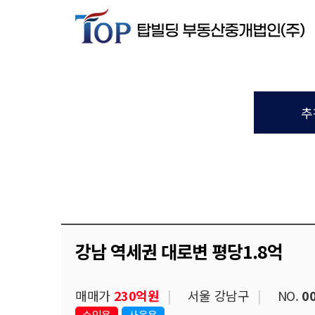
추
강남 역세권 대로변 평당1.8억
매매가
230억원
서울 강남구
NO.
0
수익용
사옥용