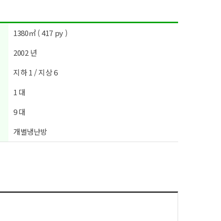
1380㎡ ( 417 py )
2002 년
지하 1 / 지상 6
1 대
9 대
개별냉난방