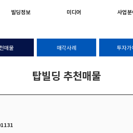
빌딩정보
미디어
사업분
천매물
매각사례
투자가
탑빌딩 추천매물
01131