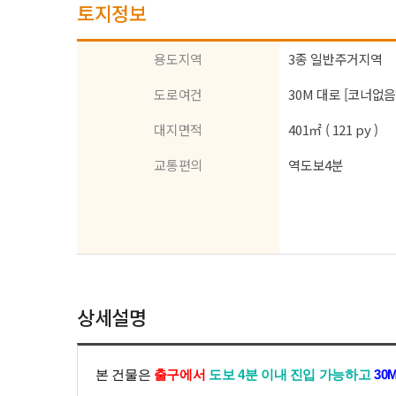
토지정보
용도지역
3종 일반주거지역
도로여건
30M 대로 [코너없음
대지면적
401㎡ ( 121 py )
교통편의
역도보4분
상세설명
본 건물은
출구에서
도보 4분
이내
진입 가능
하고
30