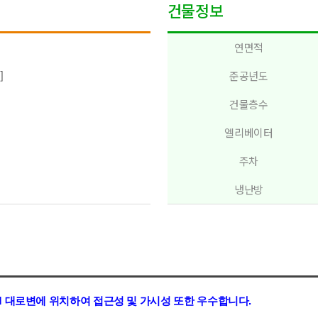
건물정보
연면적
]
준공년도
건물층수
엘리베이터
주차
냉난방
M
대로변
에 위치
하여
접근성 및 가시성
또한 우수합니다.