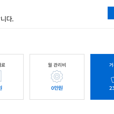
월관리비
0 만원
니다.
대료
월 관리비
거
원
0만원
2