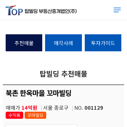
추천매물
매각사례
투자가이드
탑빌딩 추천매물
북촌 한옥마을 꼬마빌딩
매매가
14억원
서울 종로구
NO.
001129
수익용
꼬마빌딩