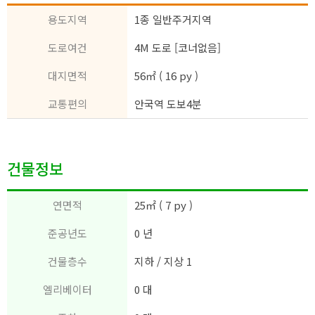
용도지역
1종 일반주거지역
도로여건
4M 도로 [코너없음]
대지면적
56㎡ ( 16 py )
교통편의
안국역 도보4분
건물정보
연면적
25㎡ ( 7 py )
준공년도
0 년
건물층수
지하 / 지상 1
엘리베이터
0 대