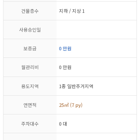
건물층수
지하 / 지상 1
사용승인일
보증금
0 만원
월관리비
0 만원
용도지역
1종 일반주거지역
연면적
25㎡ (7 py)
주차대수
0 대