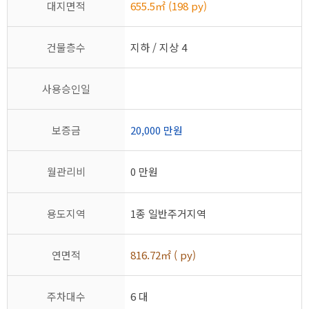
대지면적
655.5㎡ (198 py)
건물층수
지하 / 지상 4
사용승인일
보증금
20,000 만원
월관리비
0 만원
용도지역
1종 일반주거지역
연면적
816.72㎡ ( py)
주차대수
6 대