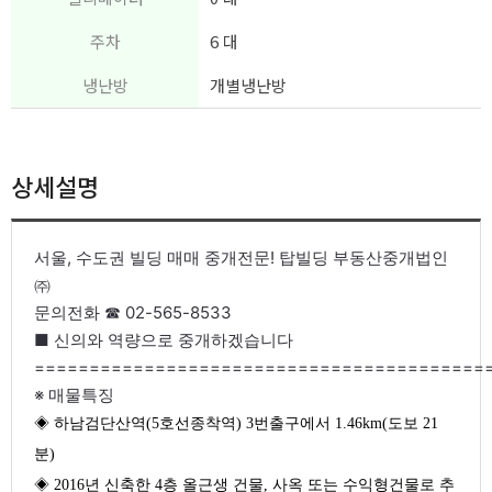
주차
6 대
냉난방
개별냉난방
상세설명
서울, 수도권 빌딩 매매 중개전문! 탑빌딩 부동산중개법인
㈜
문의전화 ☎ 02-565-8533
■ 신의와 역량으로 중개하겠습니다
========================================
※ 매물특징
◈ 하남검단산역(5호선종착역) 3번출구에서 1.46km(도보 21
분)
◈ 2016년 신축한 4층 올근생 건물, 사옥 또는 수익형건물로 추