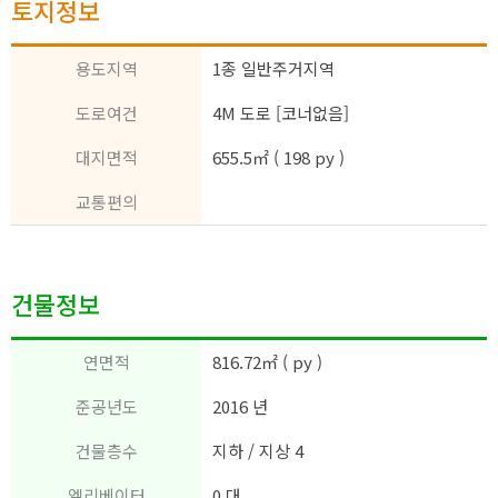
토지정보
용도지역
1종 일반주거지역
도로여건
4M 도로 [코너없음]
대지면적
655.5㎡ ( 198 py )
교통편의
건물정보
연면적
816.72㎡ ( py )
준공년도
2016 년
건물층수
지하 / 지상 4
엘리베이터
0 대