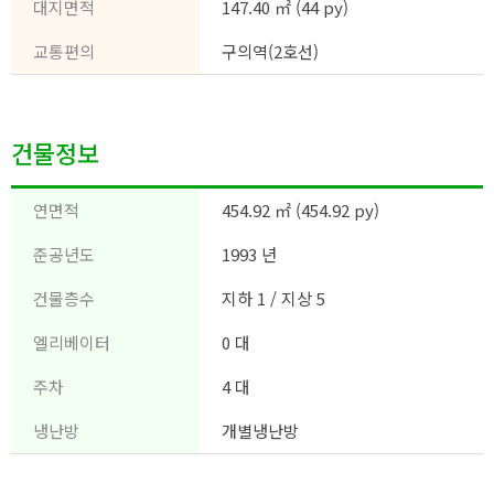
대지면적
147.40 ㎡ (44 py)
교통편의
구의역(2호선)
건물정보
연면적
454.92 ㎡ (454.92 py)
준공년도
1993 년
건물층수
지하 1 / 지상 5
엘리베이터
0 대
주차
4 대
냉난방
개별냉난방