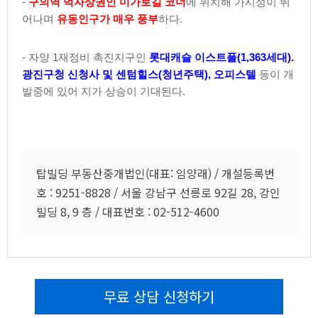
-
구의역 먹자상권인 미가로길 코너
에 위치해 가시성이 뛰
어나며
유동인구가 매우 풍부
하다.
- 자양 1재정비 촉진지구인
롯대캐슬 이스트폴(1,363세대).
광진구청 신청사 및 센텀힐스(청년주택), 오피스텔
등이 개
발중에 있어 지가 상승이 기대된다.
탑빌딩 부동산중개법인(대표: 임양래) / 개설등록번
호 : 9251-8828 / 서울 강남구 선릉로 92길 28, 강인
빌딩 8, 9 층 / 대표번호 : 02-512-4600
무료 상담 신청하기