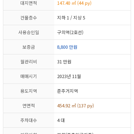
대지면적
147.40 ㎡ (44 py)
건물층수
지하 1 / 지상 5
사용승인일
구의역(2호선)
보증금
8,800 만원
월관리비
31 만원
매매시기
2023년 11월
용도지역
준주거지역
연면적
454.92 ㎡ (137 py)
주차대수
4 대