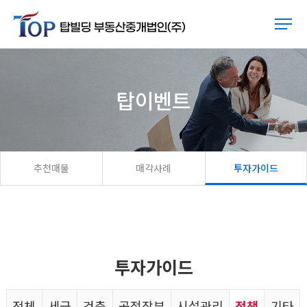
탑이벤트
추천매물
매각사례
투자가이드
투자가이드
전체
세금
건축
공적장부
시설관리
정책
기타