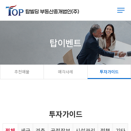
탑이벤트
추천매물
매각사례
투자가이드
투자가이드
전체
세금
건축
공적장부
시설관리
정책
기타