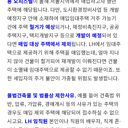
용 오피스텔
이
올해 서울지역에서 매입하고자 했던
주택에 해당됩니다.
다만, 도시환경정비사업 등 개발
예정지구 안에 소재하여
매입임대주택 거주 가능기
간에 주택
철거가 예상
되거나,
재정비촉진지구, 공공
주택지구, 택지개발지구 등으로
개발이 예정
되어 있
다면
매입 대상 주택에서 제외
됩니다.
LH에서 임대주
택으로 제공하기 위해 주택을 매입했는데,
얼마 지나
지 않아 건물이 철거되어 재개발이 이뤄진다면
건물
이 소멸돼 임대주택으로 제공할 수 없기 때문이죠.
또
한 세입자의 주거 불안이 가중될 위험도 발생합니다.
불법건축물 및 법률상 제한사유
, 예를 들어 건축법 위
반,
압류, 가압류, 경매개시 등의 사유가 있는 주택의
경우도
매입 제외 주택에 해당되어 접수하실 수 없으
시고요.
LH 임직원
본인이나 직원의 배우자, 직계 존∙