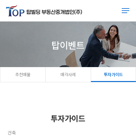
탑이벤트
추천매물
매각사례
투자가이드
투자가이드
건축