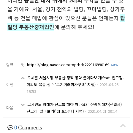
이라면
동일한 대지 위에서 2배의 수익
을 얻을 수 있
을 거예요! 서울, 경기 전역의 빌딩, 꼬마빌딩, 상가주
택 등 건물 매입에 관심이 있으신 분들은 언제든지
탑
빌딩 부동산중개법인
에 문의해 주세요!
링크
https://blog.naver.com/top-bd/222316990169
+2896
오세훈 서울시장 부동산 정책 공약 들여다보기(feat. 압구정∙
이전
여의도∙목동∙성수 ‘토지거래허가구역’ 지정)
-
2021.04.26
19:53
고시원도 임대차 신고를 해야 하나요? ‘주택 임대차(전월세)
다음
신고제’ 알아보기('21.6.1부터 시행)
-
2021.04.21 09:14
0
Comments