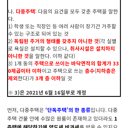
나.
다중주택
: 다음의 요건을
모두 갖춘 주택을 말한
다.
1) 학생 또는 직장인 등 여러 사람이 장기간 거주할
수 있는 구조로 되어 있는 것
2)
독립된 주거의 형태를 갖추지 아니한 것
(각 실별
로 욕실은 설치할 수 있으나,
취사시설은 설치하지
아니한 것
을 말한다. 이하 같다)
3) 1개 동의
주택으로 쓰이는 바닥면적의 합계가 33
0제곱미터 이하
이고 주택으로 쓰는
층수
(
지하층은
제외
한다)가
3개 층 이하
일 것
※ 3)은 2021년 6월 16일부로 개정
먼저, 다중주택은
‘단독주택’의 한 종류
입니다. 다중
주택 건물 안에 수많은 원룸이 존재하고 있더라도
1
주택에 해당하기에 양도세 비과세
를 받을 수 있지요.