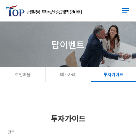
탑이벤트
추천매물
매각사례
투자가이드
투자가이드
건축