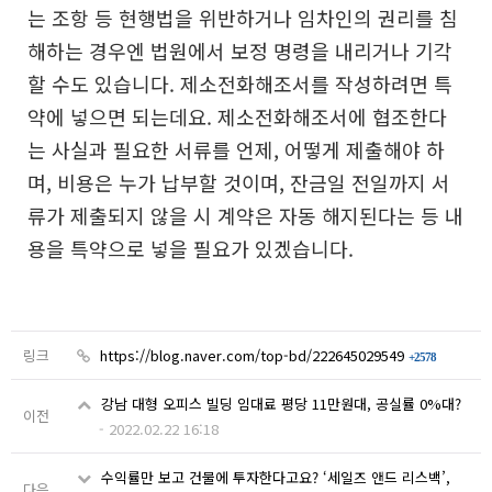
는 조항 등
현행법을 위반하거나 임차인의 권리를 침
해하는 경우엔
법원에서 보정 명령을 내리거나 기각
할 수도 있습니다.
제소전화해조서를 작성하려면 특
약에 넣으면 되는데요.
제소전화해조서에 협조한다
는 사실과 필요한 서류를
언제, 어떻게 제출해야 하
며, 비용은 누가 납부할 것이며,
잔금일 전일까지 서
류가 제출되지 않을 시 계약은 자동
해지된다는 등 내
용을 특약으로 넣을 필요가 있겠습니다.
링크
https://blog.naver.com/top-bd/222645029549
+2578
강남 대형 오피스 빌딩 임대료 평당 11만원대, 공실률 0%대?
이전
-
2022.02.22 16:18
수익률만 보고 건물에 투자한다고요? ‘세일즈 앤드 리스백’,
다음