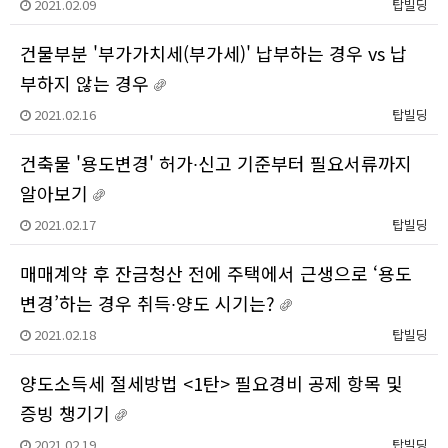
2021.02.09
탑빌딩
건물부분 '부가가치세(부가세)' 납부하는 경우 vs 납
부하지 않는 경우
2021.02.16
탑빌딩
건축물 '용도변경' 허가∙신고 기준부터 필요서류까지
알아보기
2021.02.17
탑빌딩
매매계약 후 잔금청산 전에 주택에서 근생으로 ‘용도
변경’하는 경우 취득∙양도 시기는?
2021.02.18
탑빌딩
양도소득세 절세방법 <1탄> 필요경비 공제 항목 및
증빙 챙기기
2021.02.19
탑빌딩