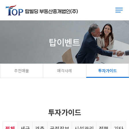
탑이벤트
추천매물
매각사례
투자가이드
투자가이드
전체
세금
건축
공적장부
시설관리
정책
기타