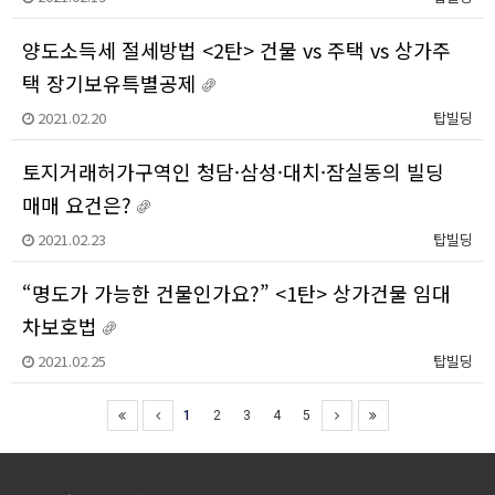
양도소득세 절세방법 <2탄> 건물 vs 주택 vs 상가주
택 장기보유특별공제
2021.02.20
탑빌딩
토지거래허가구역인 청담·삼성·대치·잠실동의 빌딩
매매 요건은?
2021.02.23
탑빌딩
“명도가 가능한 건물인가요?” <1탄> 상가건물 임대
차보호법
2021.02.25
탑빌딩
1
2
3
4
5